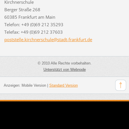
Kirchnerschule
Berger Straße 268
60385 Frankfurt am Main
Telefon: +49 (0)69 212 35293
Telefax: +49 (0)69 212 37603
poststel
le.kirch
nerschul
e@stadt-
frankfur
t.de
© 2010 Alle Rechte vorbehalten.
Unterstützt von Webnode
Anzeigen:
Mobile Version
|
Standard Version